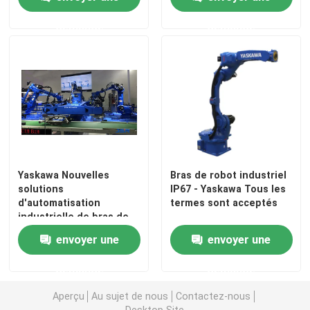
demande
demande
Bras de robot de Yaskawa
vision du robot 3D
Postes de travail robotiques
Accessoires de robot
Yaskawa Nouvelles
Bras de robot industriel
solutions
IP67 - Yaskawa Tous les
d'automatisation
termes sont acceptés
Dispositif de couverture de robot
industrielle de bras de
robot pour les
envoyer une
envoyer une
acheteurs B2B
Pièces de robot
demande
demande
Aperçu
Au sujet de nous
Contactez-nous
Positionneur de robot
Desktop Site