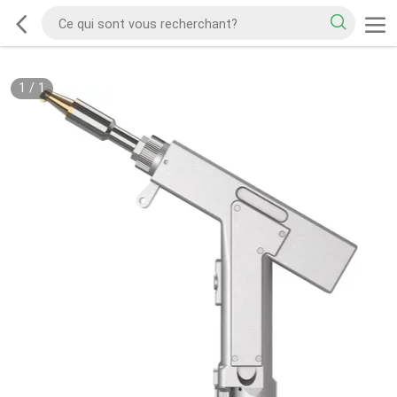
1
/
1