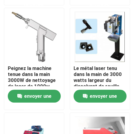
demande
demande
Au sujet de nous
Visite d'usine
Contrôle de qualité
Peignez la machine
Le métal laser tenu
Contactez-nous
tenue dans la main
dans la main de 3000
3000W de nettoyage
watts largeur du
de laser de 1000w
dissolvant de rouille
1500w
30cm
Nouvelles
envoyer une
envoyer une
demande
demande
Cas
Demandez une citation