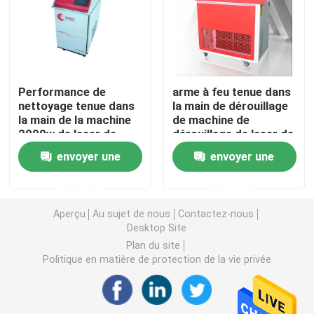
Bras de robot de Yaskawa
vision du robot 3D
Performance de
arme à feu tenue dans
nettoyage tenue dans
la main de dérouillage
la main de la machine
de machine de
Postes de travail robotiques
2000w de laser de
dérouillage de laser de
fibre haute
1500W 1000W
envoyer une
envoyer une
Accessoires de robot
demande
demande
Dispositif de couverture de robot
Aperçu
Au sujet de nous
Contactez-nous
Desktop Site
Plan du site
Pièces de robot
Politique en matière de protection de la vie privée
Positionneur de robot