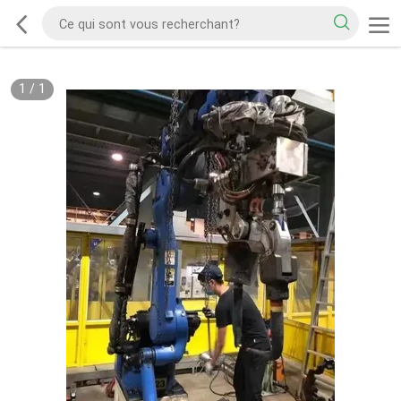
1
/
1