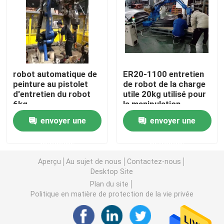
Au sujet de nous
Visite d'usine
robot automatique de
ER20-1100 entretien
peinture au pistolet
de robot de la charge
Contrôle de qualité
d'entretien du robot
utile 20kg utilisé pour
6kg
la manipulation
envoyer une
envoyer une
Contactez-nous
demande
demande
Nouvelles
Aperçu
Au sujet de nous
Contactez-nous
Desktop Site
Plan du site
Cas
Politique en matière de protection de la vie privée
Demandez une citation