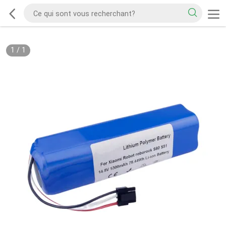
1
/
1