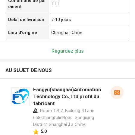
Conditions de pai
TTT
ement
Délai de livraison
7-10 jours
Lieu d'origine
Changhaï, Chine
Regardez plus
AU SUJET DE NOUS
Fangyu(shanghai)Automation
Technology Co.,Ltd profil du
fabricant
Room 1702. Building 4 Lane
658,GuangfulinRoad. Songiiang
District Shanghai ,La Chine
5.0