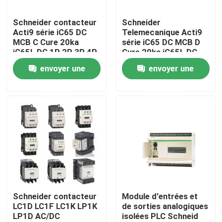
Schneider contacteur
Schneider
Au sujet de nous
Acti9 série iC65 DC
Telemecanique Acti9
MCB C Cure 20ka
série iC65 DC MCB D
iC65L DC 1P 2P 3P 4P
Cure 20ka iC65L DC
Visite d'usine
1A 2A 3A 4A 6A 8
1P 2P 3P 4P
envoyer une
envoyer une
demande
demande
Contrôle de qualité
Contactez-nous
Nouvelles
Cas
Schneider contacteur
Module d'entrées et
LC1D LC1F LC1K LP1K
de sorties analogiques
LP1D AC/DC
isolées PLC Schneid
Demandez une citation