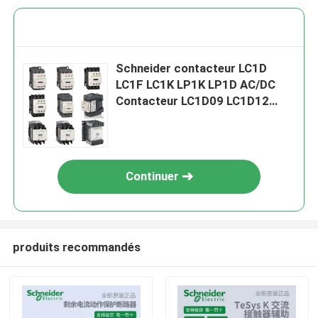
Schneider contacteur LC1D
LC1F LC1K LP1K LP1D AC/DC
Contacteur LC1D09 LC1D12
LC1D25 LC1D32 LC1D40
LC1D50A
Continuer
produits recommandés