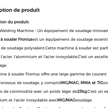
ption de produit
ion du produit:
 Welding Machine – Un équipement de soudage innovant
 à souder Fronius
est un équipement de soudage essentiel 
 de soudage polyvalent.Cette machine à souder est parf
 l'acier, l'aluminium et l'acier inoxydable.C'est un exc
age.
ine à souder Fronius offre une large gamme de courant 
processus de soudage, y compris
MIG/MAG, MMA et TIG
so
us de commodité avec un poids léger de
25kg
.C'est un e
ium et l'acier inoxydable avec
MIG/MAG
soudage.