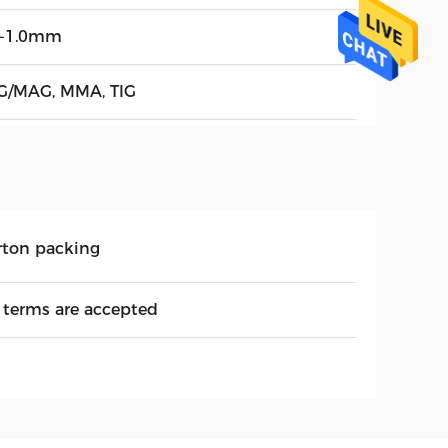
6-1.0mm
G/MAG, MMA, TIG
rton packing
l terms are accepted