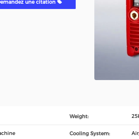
emandez une citation
25
Weight:
achine
Ai
Cooling System: