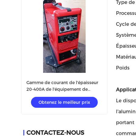
Type de
Process
Cycle de
Système
Épaisse
Matériau
Poids
Gamme de courant de l'épaisseur
20-400A de l'équipement de
Applicat
soudure de MIG/MAG Fronius 0.8-
Le dispo
Obtenez le meilleur prix
10mm
l'alumin
portant
CONTACTEZ-NOUS
commande