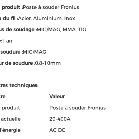
produit :
Poste à souder Fronius
du fil :
Acier, Aluminium, Inox
us de soudage :
MIG/MAG, MMA, TIG
:
1 an
soudure :
MIG/MAG
r de soudure :
0.8-10mm
res techniques:
re
Valeur
produit
Poste à souder Fronius
ctuelle
20-400A
'énergie
AC DC