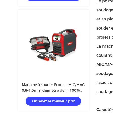
Le poste
soudage
et sa pl
souder e
projets 
La mach
courant
MIG/MAG,
soudage
l'acier,
Machine à souder Fronius MIG/MAG
0.6-1.0mm diamètre de fil 100%
soudage 
cycle de service
Obtenez le meilleur prix
Caractér