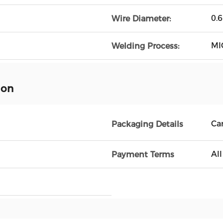
0.
Wire Diameter:
MI
Welding Process:
ion
Ca
Packaging Details
Al
Payment Terms