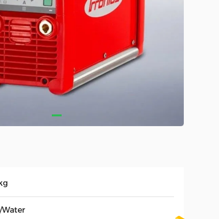
kg
r/Water