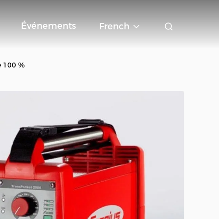
Événements
French
e 100 %