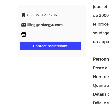
jours e
86-13761213206
de 2000 
le proce
liling@shfangyu.com
soudage
un appar
Contact maintenant
Personna
Poste à
Nom de 
Quantit
Détails 
Délai de