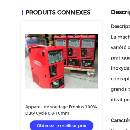
Descri
PRODUITS CONNEXES
Descript
La mach
variété 
pratique
inoxydab
concepti
grands t
idéal po
Appareil de soudage Fronius 100%
Duty Cycle 0.8-10mm
Caractér
Obtenez le meilleur prix