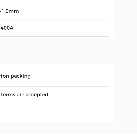
6-1.0mm
-400A
rton packing
l terms are accepted