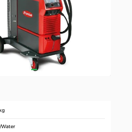
kg
r/Water