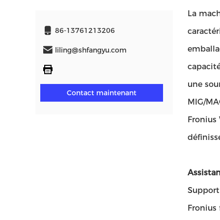
La machi
86-13761213206
caracté
emballag
liling@shfangyu.com
capacité
une sou
Contact maintenant
MIG/MAG
Fronius
définiss
Assistan
Support
Fronius 