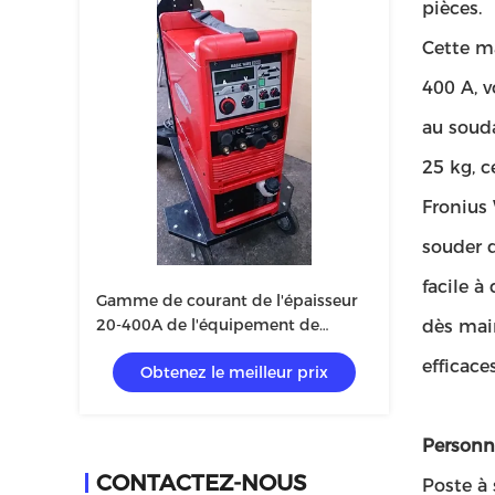
pièces.
Cette m
400 A, v
au souda
25 kg, c
Fronius 
souder d
facile à
Gamme de courant de l'épaisseur
20-400A de l'équipement de
dès main
soudure de MIG/MAG Fronius 0.8-
efficaces
Obtenez le meilleur prix
10mm
Personna
CONTACTEZ-NOUS
Poste à