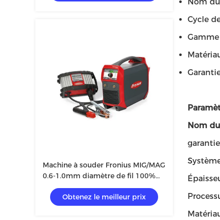
Nom du 
Cycle de
Gamme a
Matériau 
Garantie
Paramèt
Nom du 
garantie
Système
Machine à souder Fronius MIG/MAG
0.6-1.0mm diamètre de fil 100%
Épaisse
cycle de service
Process
Obtenez le meilleur prix
Matériau