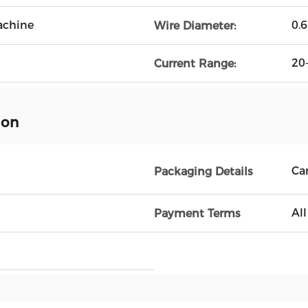
achine
0.
Wire Diameter:
20
Current Range:
ion
Ca
Packaging Details
Al
Payment Terms