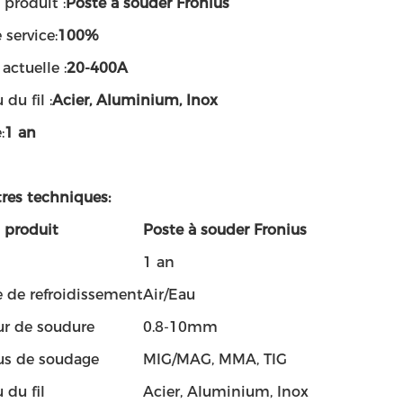
produit :
Poste à souder Fronius
 service:
100%
ctuelle :
20-400A
du fil :
Acier, Aluminium, Inox
:
1 an
res techniques:
produit
Poste à souder Fronius
1 an
 de refroidissement
Air/Eau
ur de soudure
0.8-10mm
us de soudage
MIG/MAG, MMA, TIG
 du fil
Acier, Aluminium, Inox