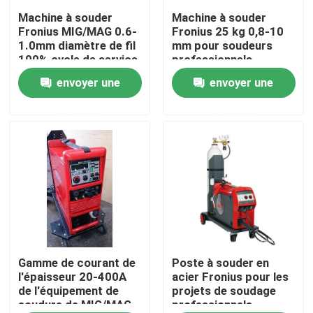
Machine à souder
Machine à souder
Fronius MIG/MAG 0.6-
Fronius 25 kg 0,8-10
Au sujet de nous
1.0mm diamètre de fil
mm pour soudeurs
100% cycle de service
professionnels
envoyer une
envoyer une
Visite d'usine
demande
demande
Contrôle de qualité
Contactez-nous
Nouvelles
Cas
Gamme de courant de
Poste à souder en
l'épaisseur 20-400A
acier Fronius pour les
de l'équipement de
projets de soudage
soudure de MIG/MAG
professionnels
Demandez une citation