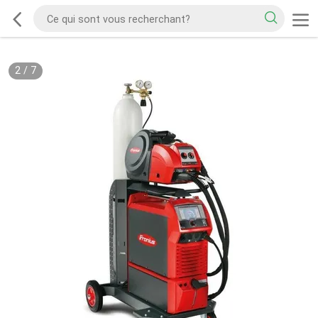
2
/
7