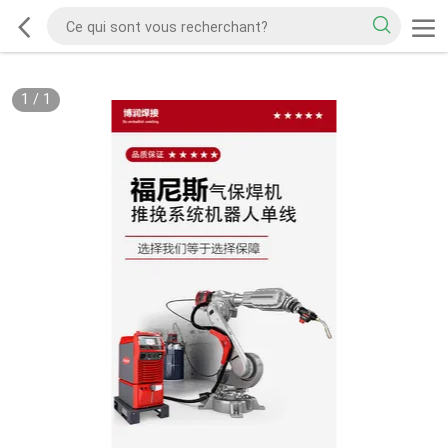
1
/
1