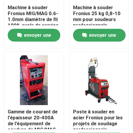
Machine à souder
Machine à souder
Fronius MIG/MAG 0.6-
Fronius 25 kg 0,8-10
Au sujet de nous
1.0mm diamètre de fil
mm pour soudeurs
100% cycle de service
professionnels
envoyer une
envoyer une
Visite d'usine
demande
demande
Contrôle de qualité
Contactez-nous
Nouvelles
Cas
Gamme de courant de
Poste à souder en
l'épaisseur 20-400A
acier Fronius pour les
de l'équipement de
projets de soudage
soudure de MIG/MAG
professionnels
Demandez une citation