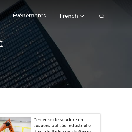
Événements
French
C
Perceuse de soudure en
suspens utilisée industrielle
d'arc de Palletizer de 6 axes