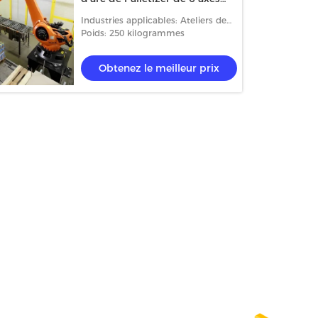
des robots 25KG de FANUC
Industries applicables: Ateliers de
réparations de machines, usine,
Poids: 250 kilogrammes
travaux de magasins d'impression,
de construction, énerg
Obtenez le meilleur prix