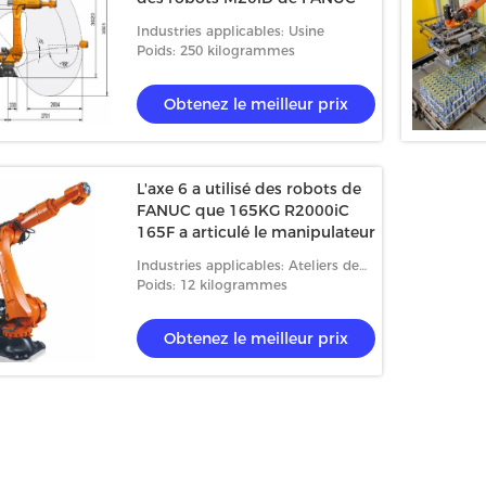
Industries applicables: Usine
Poids: 250 kilogrammes
Obtenez le meilleur prix
L'axe 6 a utilisé des robots de
FANUC que 165KG R2000iC
165F a articulé le manipulateur
Industries applicables: Ateliers de
réparations de machines, usine,
Poids: 12 kilogrammes
travaux de magasins d'impression,
de construction, énerg
Obtenez le meilleur prix