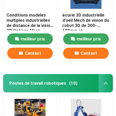
Conditions modèles
écurie 3D industrielle
multiples industrielles
d'oeil Mech de vision du
de distance de la vision
robot 3D de 300-
3D Options Meet
600mm et
Various du robot 3D
représentation de
meilleur prix
meilleur prix
d'oeil Mech
balayage fiable
Contact
Contact
Postes de travail robotiques
(10)