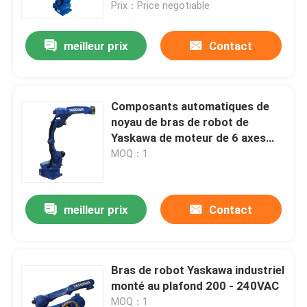
Prix：Price negotiable
meilleur prix
Contact
Composants automatiques de
noyau de bras de robot de
Yaskawa de moteur de 6 axes
jusqu'à la portée de 1.5m
MOQ：1
meilleur prix
Contact
Maison
Produits
Bras de robot Yaskawa industriel
monté au plafond 200 - 240VAC
Vidéos
MOQ：1