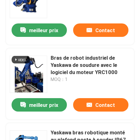
Au sujet de nous
meilleur prix
Contact
Visite d'usine
Contrôle de qualité
Bras de robot industriel de
Yaskawa de soudure avec le
logiciel du moteur YRC1000
Contactez-nous
MOQ：1
Nouvelles
meilleur prix
Contact
Cas
Yaskawa bras robotique monté
Demandez une citation
au plafond poste à souder IP67