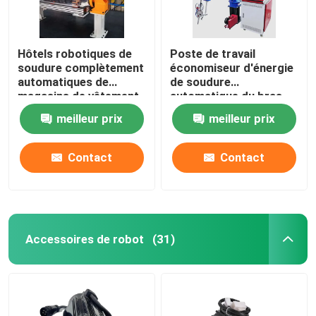
Hôtels robotiques de
Poste de travail
soudure complètement
économiseur d'énergie
automatiques de
de soudure
magasins de vêtement
automatique du bras
de postes de travail
3000/6000W de robot
meilleur prix
meilleur prix
manipulateur
Contact
Contact
Accessoires de robot
(31)