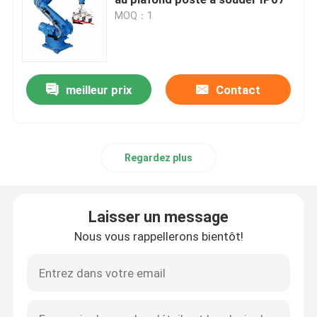
MOQ：1
Bras de robot de Yaskawa
vision du robot 3D
meilleur prix
Contact
Postes de travail robotiques
Regardez plus
Accessoires de robot
Laisser un message
Dispositif de couverture de robot
Nous vous rappellerons bientôt!
Pièces de robot
Positionneur de robot