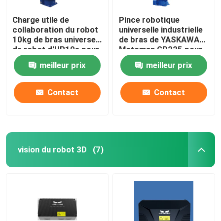
Charge utile de
Pince robotique
Robot GSK
collaboration du robot
universelle industrielle
10kg de bras universel
de bras de YASKAWA
de robot d'UR10e pour
Motoman GP225 pour
Robot Kawasaki
la palletisation
le robot de
meilleur prix
meilleur prix
d'Assemblée
manipulation de
palletisation
Contact
Contact
vision du robot 3D
(7)