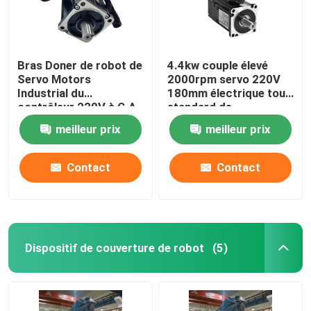
Bras Doner de robot de
4.4kw couple élevé
Servo Motors
2000rpm servo 220V
Industrial du
180mm électrique tour
contrôleur 220V à C.A.
standard de
1.27N.M
commande numérique
meilleur prix
meilleur prix
par ordinateur de RoHS
de la CE de 5 Polonais
Contact
Contact
Dispositif de couverture de robot
(5)