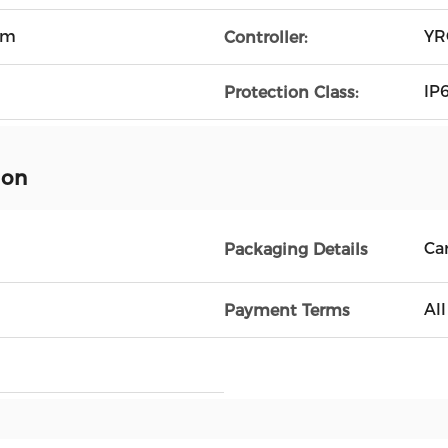
rm
YR
Controller:
IP
Protection Class:
ion
Ca
Packaging Details
Al
Payment Terms