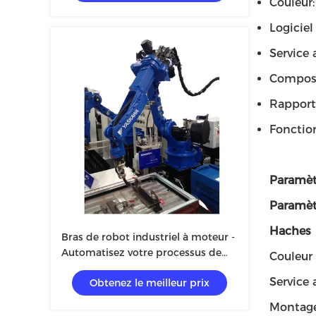
Couleur
Logiciel
Service 
Composa
Rapport 
Fonctio
Paramèt
Paramèt
Haches
Bras de robot industriel à moteur -
Automatisez votre processus de
Couleur
fabrication avec des composants
Service 
Obtenez le meilleur prix
de base
Montag