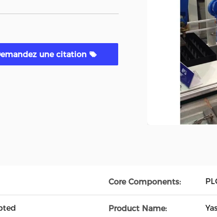
emandez une citation
PL
Core Components:
pted
Ya
Product Name: