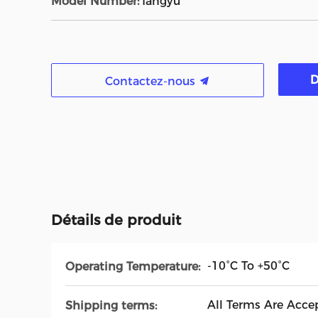
Model Number:
fangyu
D
Contactez-nous
Détails de produit
-10°C To +50°C
Operating Temperature:
All Terms Are Acce
Shipping terms: