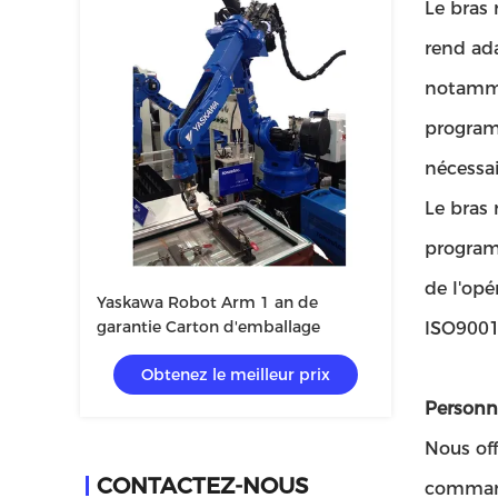
Le bras 
rend ada
notammen
programm
nécessai
Le bras 
programm
de l'opé
Yaskawa Robot Arm 1 an de
garantie Carton d'emballage
ISO9001
Obtenez le meilleur prix
Personna
Nous of
CONTACTEZ-NOUS
commande