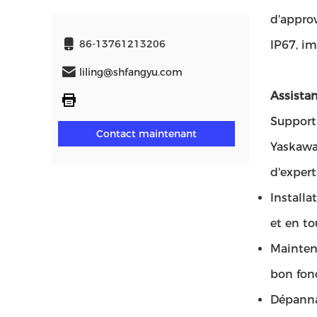
d'approv
86-13761213206
IP67, im
liling@shfangyu.com
Assistan
Support
Contact maintenant
Yaskawa 
d'expert
Installa
et en to
Maintena
bon fon
Dépannag