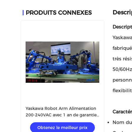
Descri
PRODUITS CONNEXES
Descript
Yaskawa
fabriqué
très rés
50/60Hz
personna
flexibil
Yaskawa Robot Arm Alimentation
Caractér
200-240VAC avec 1 an de garantie
sur les composants de base
Nom du 
Obtenez le meilleur prix