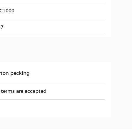
C1000
67
rton packing
l terms are accepted