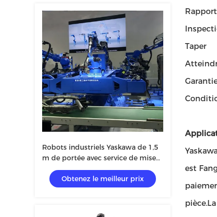
Rapport
Inspecti
Taper
Atteind
Garanti
Conditi
Applicat
Robots industriels Yaskawa de 1,5
Yaskawa
m de portée avec service de mise
est Fang
en service et de formation
Obtenez le meilleur prix
paiemen
pièce.La