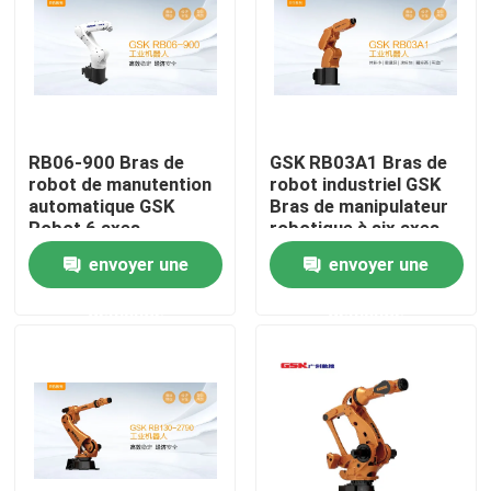
Au sujet de nous
Visite d'usine
RB06-900 Bras de
GSK RB03A1 Bras de
robot de manutention
robot industriel GSK
Contrôle de qualité
automatique GSK
Bras de manipulateur
Robot 6 axes
robotique à six axes
envoyer une
envoyer une
Contactez-nous
demande
demande
Nouvelles
Cas
Demandez une citation