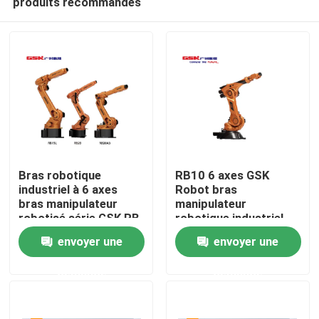
produits recommandés
Bras robotique
RB10 6 axes GSK
industriel à 6 axes
Robot bras
bras manipulateur
manipulateur
robotisé série GSK RB
robotique industriel
Maison
GSK RB20
envoyer une
envoyer une
Produits
demande
demande
Vidéos