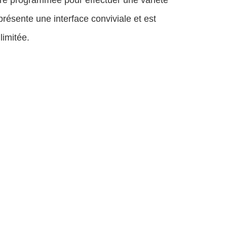
tre programmée pour effectuer une variété
 présente une interface conviviale et est
limitée.