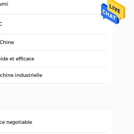
urni
C
 Chine
ide et efficace
chine industrielle
ice negotiable