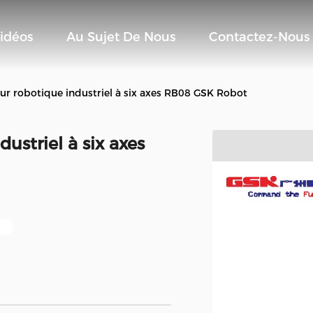
idéos
Au Sujet De Nous
Contactez-Nous
ur robotique industriel à six axes RB08 GSK Robot
ustriel à six axes