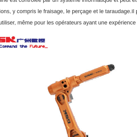
ne est contrôlée par un système informatique et peut ê
ions, y compris le fraisage, le perçage et le taraudage.Il
 utiliser, même pour les opérateurs ayant une expérience 