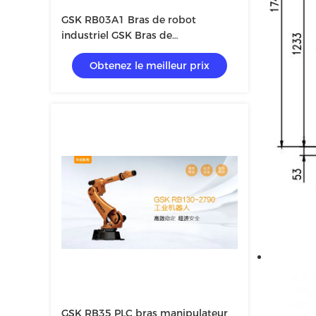
GSK RB03A1 Bras de robot
industriel GSK Bras de
manipulateur robotique à six axes
Obtenez le meilleur prix
GSK RB35 PLC bras manipulateur