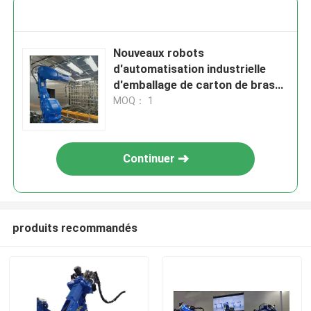
Nouveaux robots
d'automatisation industrielle
d'emballage de carton de bras
de robot Yaskawa pour la
MOQ： 1
fabrication
Continuer
produits recommandés