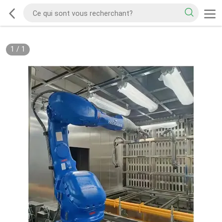
1
/
1