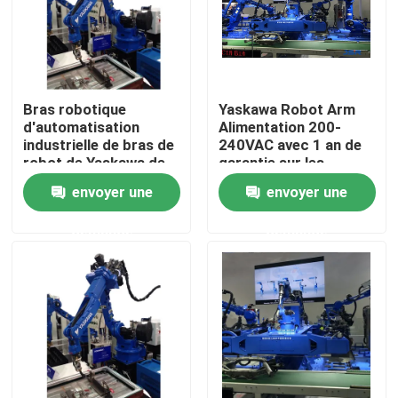
Bras robotique
Yaskawa Robot Arm
d'automatisation
Alimentation 200-
industrielle de bras de
240VAC avec 1 an de
robot de Yaskawa de
garantie sur les
couleur d'image pour
composants de base
envoyer une
envoyer une
la production
industrielle
demande
demande
Maison
Produits
Vidéos