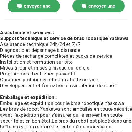
industrielle
envoyer une
envoyer une
Bras de robot de Yaskawa
demande
demande
Assistance et services :
vision du robot 3D
Support technique et service de bras robotique Yaskawa
Assistance technique 24h/24 et 7j/7
Diagnostic et dépannage à distance
Postes de travail robotiques
Pièces de rechange complètes et packs de service
Installation et formation sur site
Mises à jour et mises à niveau du logiciel
Accessoires de robot
Programmes d'entretien préventif
Garanties prolongées et contrats de service
Développement et formation en simulation de robot
Dispositif de couverture de robot
Emballage et expédition :
Emballage et expédition pour le bras robotique Yaskawa
Pièces de robot
Les bras de robot Yaskawa sont emballés en toute sécurité
avant l'expédition pour s'assurer qu'ils arrivent en toute
sécurité et en bon état.Le bras du robot est placé dans une
boîte en carton renforcé et entouré de mousse de
Positionneur de robot