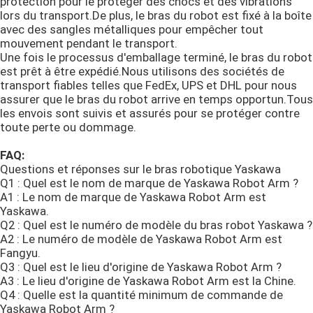
protection pour le protéger des chocs et des vibrations
lors du transport.De plus, le bras du robot est fixé à la boîte
avec des sangles métalliques pour empêcher tout
Alimentation d'énergie de robot
mouvement pendant le transport.
Une fois le processus d'emballage terminé, le bras du robot
est prêt à être expédié.Nous utilisons des sociétés de
Robots de soudure industriels
transport fiables telles que FedEx, UPS et DHL pour nous
assurer que le bras du robot arrive en temps opportun.Tous
les envois sont suivis et assurés pour se protéger contre
Bras utilisé de robot
toute perte ou dommage.
FAQ:
Entretien de robot
Questions et réponses sur le bras robotique Yaskawa
Q1 : Quel est le nom de marque de Yaskawa Robot Arm ?
A1 : Le nom de marque de Yaskawa Robot Arm est
Machine de nettoyage laser portable
Yaskawa.
Q2 : Quel est le numéro de modèle du bras robot Yaskawa ?
A2 : Le numéro de modèle de Yaskawa Robot Arm est
Fangyu.
Machine de soudure de Fronius
Q3 : Quel est le lieu d'origine de Yaskawa Robot Arm ?
A3 : Le lieu d'origine de Yaskawa Robot Arm est la Chine.
Q4 : Quelle est la quantité minimum de commande de
bras de robot industriel
Yaskawa Robot Arm ?