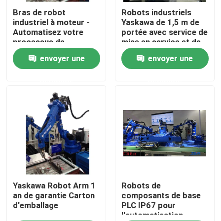
Bras de robot
Robots industriels
industriel à moteur -
Yaskawa de 1,5 m de
Au sujet de nous
Automatisez votre
portée avec service de
processus de
mise en service et de
fabrication avec des
formation
envoyer une
envoyer une
Visite d'usine
composants de base
demande
demande
Contrôle de qualité
Contactez-nous
Nouvelles
Cas
Yaskawa Robot Arm 1
Robots de
an de garantie Carton
composants de base
d'emballage
PLC IP67 pour
l'automatisation
Demandez une citation