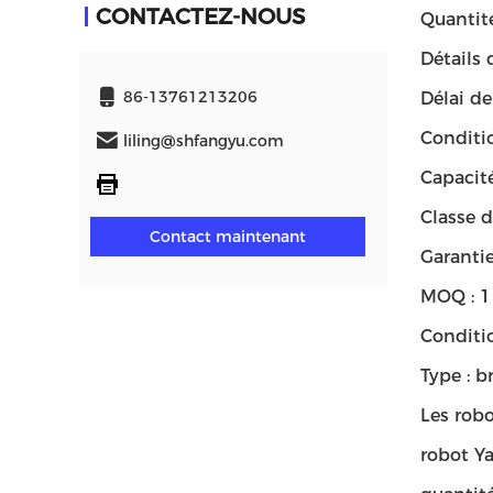
CONTACTEZ-NOUS
Quantit
Détails 
86-13761213206
Délai de
Conditi
liling@shfangyu.com
Capacit
Classe d
Contact maintenant
Garanti
MOQ : 1
Conditio
Type : b
Les robo
robot Ya