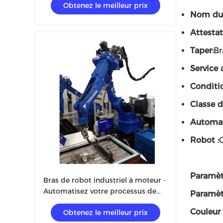
Obtenez le meilleur prix
Nom du 
Attestat
Taper:
Br
Service 
Conditi
Classe d
Automat
Robot :
Paramèt
Bras de robot industriel à moteur -
Automatisez votre processus de
Paramèt
fabrication avec des composants
Couleur
Obtenez le meilleur prix
de base