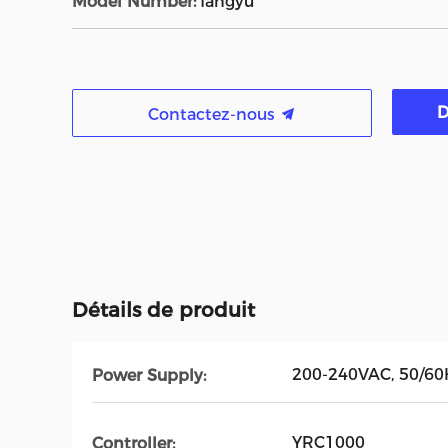
Model Number:
fangyu
D
Contactez-nous
Détails de produit
200-240VAC, 50/60
Power Supply:
YRC1000
Controller: