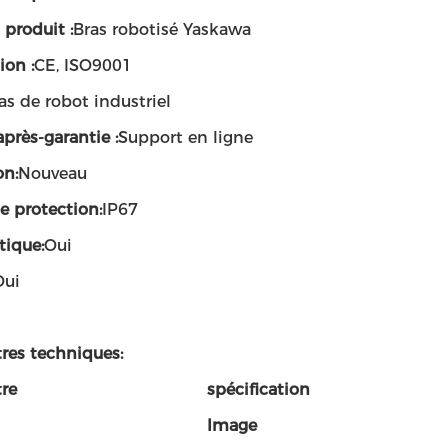
produit :
Bras robotisé Yaskawa
ion :
CE, ISO9001
as de robot industriel
après-garantie :
Support en ligne
on:
Nouveau
e protection:
IP67
ique:
Oui
Oui
res techniques:
re
spécification
Image