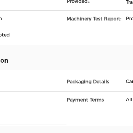
Provided::
Tr
m
Pr
Machinery Test Report:
pted
ion
Ca
Packaging Details
Al
Payment Terms