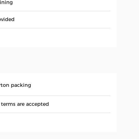
aining
ovided
rton packing
l terms are accepted