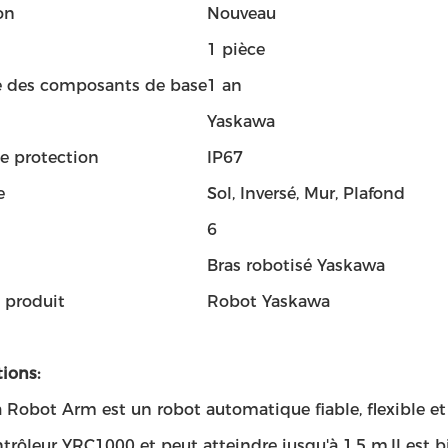
on
Nouveau
1 pièce
e des composants de base
1 an
Yaskawa
e protection
IP67
e
Sol, Inversé, Mur, Plafond
6
Bras robotisé Yaskawa
produit
Robot Yaskawa
ions:
Robot Arm est un robot automatique fiable, flexible et 
trôleur YRC1000 et peut atteindre jusqu'à 1,5 m.Il est b