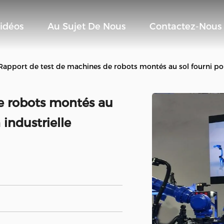
idéos
Au Sujet De Nous
Contactez-Nous
Rapport de test de machines de robots montés au sol fourni pou
e robots montés au
 industrielle