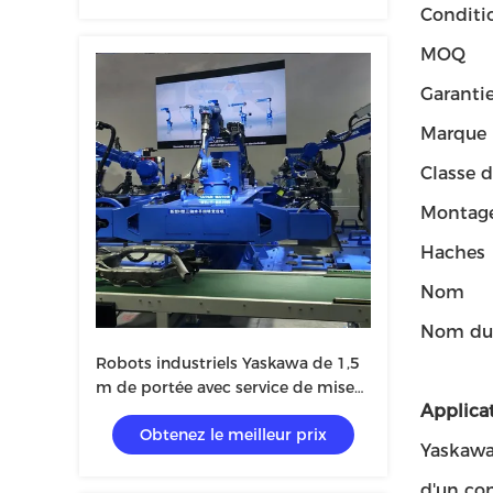
Conditi
MOQ
Garanti
Marque
Classe d
Montag
Haches
Nom
Nom du 
Robots industriels Yaskawa de 1,5
m de portée avec service de mise
Applicat
en service et de formation
Obtenez le meilleur prix
Yaskawa 
d'un con