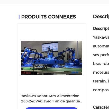
Descri
PRODUITS CONNEXES
Descript
Yaskawa
automat
ses perf
bras ro
moteurs.
terrain,
composan
Yaskawa Robot Arm Alimentation
200-240VAC avec 1 an de garantie
sur les composants de base
Caractér