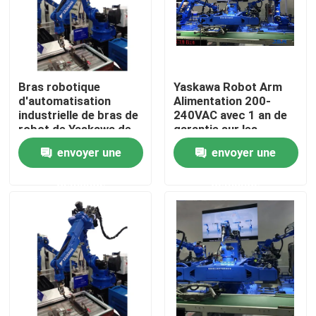
Bras robotique
Yaskawa Robot Arm
d'automatisation
Alimentation 200-
industrielle de bras de
240VAC avec 1 an de
robot de Yaskawa de
garantie sur les
couleur d'image pour
composants de base
envoyer une
envoyer une
la production
industrielle
demande
demande
Maison
Produits
Vidéos