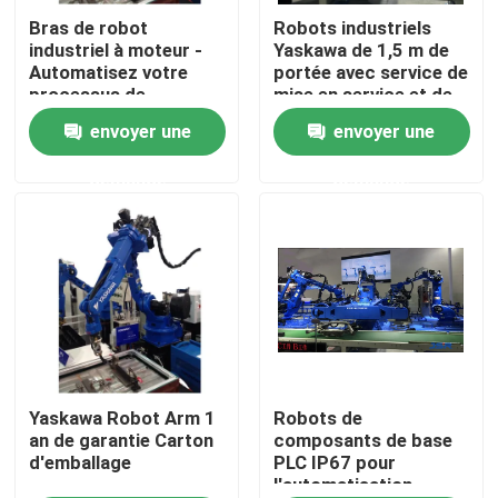
Bras de robot
Robots industriels
industriel à moteur -
Yaskawa de 1,5 m de
Au sujet de nous
Automatisez votre
portée avec service de
processus de
mise en service et de
fabrication avec des
formation
envoyer une
envoyer une
Visite d'usine
composants de base
demande
demande
Contrôle de qualité
Contactez-nous
Nouvelles
Cas
Yaskawa Robot Arm 1
Robots de
an de garantie Carton
composants de base
d'emballage
PLC IP67 pour
l'automatisation
Demandez une citation