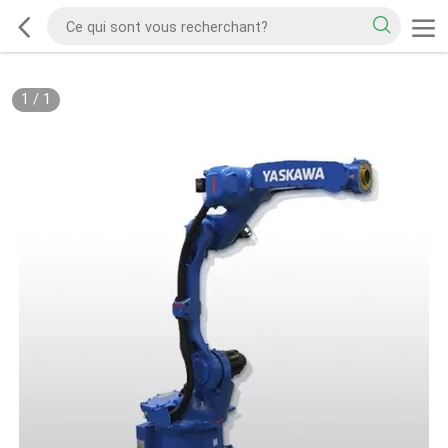
1
/
1